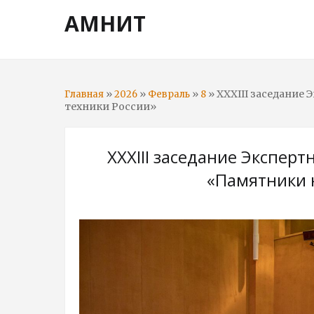
АМНИТ
»
»
»
» ХХХIII заседание
Главная
2026
Февраль
8
техники России»
ХХХIII заседание Экспер
«Памятники 