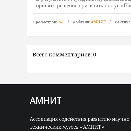
принято решение присвоить статус «Па
АМНИТ
Просмотров
:
240
Добавил
:
Рейтинг
Всего комментариев
:
0
АМНИТ
Вице-президент «АМНИТ»
Ассоциация содействия развитию научно
Стелла Гургеновна Морозова
технических музеев «АМНИТ»