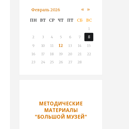
«
»
Февраль 2026
ПН
ВТ
СР
ЧТ
ПТ
СБ
ВС
1
8
2
3
4
5
6
7
12
9
10
11
13
14
15
16
17
18
19
20
21
22
23
24
25
26
27
28
МЕТОДИЧЕСКИЕ
МАТЕРИАЛЫ
"БОЛЬШОЙ МУЗЕЙ"